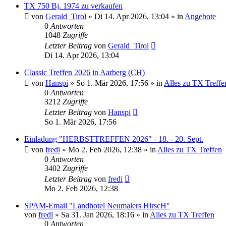
TX 750 Bj. 1974 zu verkaufen
von
Gerald_Tirol
»
Di 14. Apr 2026, 13:04
» in
Angebote
0
Antworten
1048
Zugriffe
Letzter Beitrag
von
Gerald_Tirol
Di 14. Apr 2026, 13:04
Classic Treffen 2026 in Aarberg (CH)
von
Hanspi
»
So 1. Mär 2026, 17:56
» in
Alles zu TX Treffe
0
Antworten
3212
Zugriffe
Letzter Beitrag
von
Hanspi
So 1. Mär 2026, 17:56
Einladung "HERBSTTREFFEN 2026" - 18. - 20. Sept.
von
fredi
»
Mo 2. Feb 2026, 12:38
» in
Alles zu TX Treffen
0
Antworten
3402
Zugriffe
Letzter Beitrag
von
fredi
Mo 2. Feb 2026, 12:38
SPAM-Email "Landhotel Neumaiers HirscH"
von
fredi
»
Sa 31. Jan 2026, 18:16
» in
Alles zu TX Treffen
0
Antworten