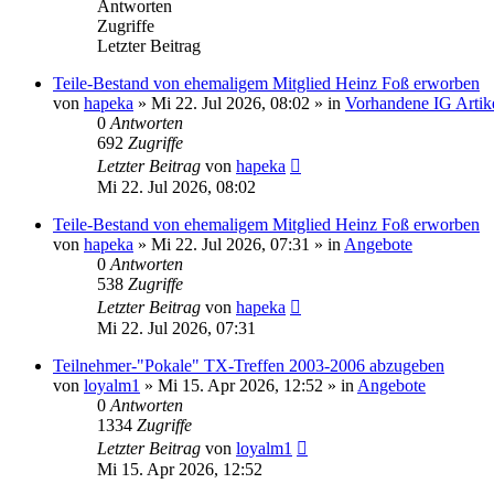
Antworten
Zugriffe
Letzter Beitrag
Teile-Bestand von ehemaligem Mitglied Heinz Foß erworben
von
hapeka
»
Mi 22. Jul 2026, 08:02
» in
Vorhandene IG Artik
0
Antworten
692
Zugriffe
Letzter Beitrag
von
hapeka
Mi 22. Jul 2026, 08:02
Teile-Bestand von ehemaligem Mitglied Heinz Foß erworben
von
hapeka
»
Mi 22. Jul 2026, 07:31
» in
Angebote
0
Antworten
538
Zugriffe
Letzter Beitrag
von
hapeka
Mi 22. Jul 2026, 07:31
Teilnehmer-"Pokale" TX-Treffen 2003-2006 abzugeben
von
loyalm1
»
Mi 15. Apr 2026, 12:52
» in
Angebote
0
Antworten
1334
Zugriffe
Letzter Beitrag
von
loyalm1
Mi 15. Apr 2026, 12:52