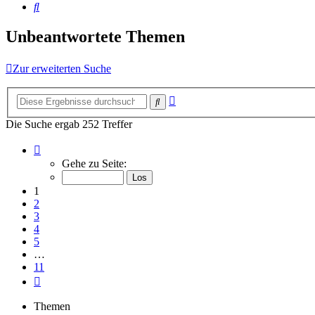
Suche
Unbeantwortete Themen
Zur erweiterten Suche
Erweiterte
Suche
Suche
Die Suche ergab 252 Treffer
Seite
1
Gehe zu Seite:
von
11
1
2
3
4
5
…
11
Nächste
Themen