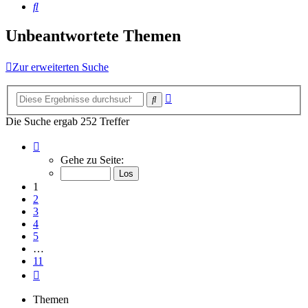
Suche
Unbeantwortete Themen
Zur erweiterten Suche
Erweiterte
Suche
Suche
Die Suche ergab 252 Treffer
Seite
1
Gehe zu Seite:
von
11
1
2
3
4
5
…
11
Nächste
Themen