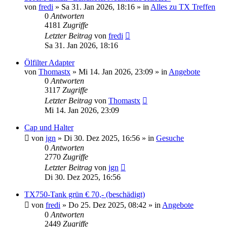
von
fredi
»
Sa 31. Jan 2026, 18:16
» in
Alles zu TX Treffen
0
Antworten
4181
Zugriffe
Letzter Beitrag
von
fredi
Sa 31. Jan 2026, 18:16
Ölfilter Adapter
von
Thomastx
»
Mi 14. Jan 2026, 23:09
» in
Angebote
0
Antworten
3117
Zugriffe
Letzter Beitrag
von
Thomastx
Mi 14. Jan 2026, 23:09
Cap und Halter
von
jgn
»
Di 30. Dez 2025, 16:56
» in
Gesuche
0
Antworten
2770
Zugriffe
Letzter Beitrag
von
jgn
Di 30. Dez 2025, 16:56
TX750-Tank grün € 70,- (beschädigt)
von
fredi
»
Do 25. Dez 2025, 08:42
» in
Angebote
0
Antworten
2449
Zugriffe