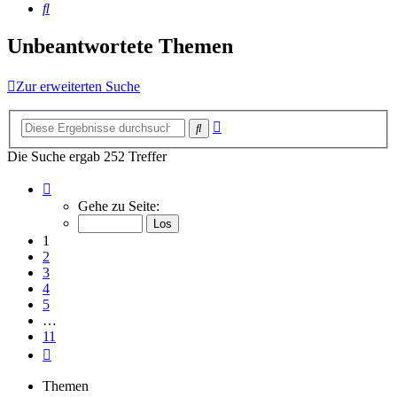
Suche
Unbeantwortete Themen
Zur erweiterten Suche
Erweiterte
Suche
Suche
Die Suche ergab 252 Treffer
Seite
1
Gehe zu Seite:
von
11
1
2
3
4
5
…
11
Nächste
Themen