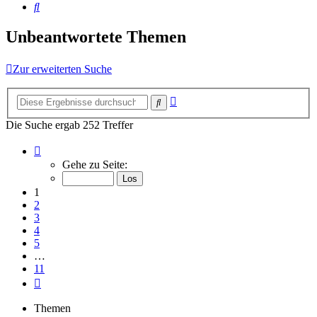
Suche
Unbeantwortete Themen
Zur erweiterten Suche
Erweiterte
Suche
Suche
Die Suche ergab 252 Treffer
Seite
1
Gehe zu Seite:
von
11
1
2
3
4
5
…
11
Nächste
Themen