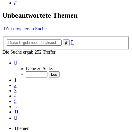
Suche
Unbeantwortete Themen
Zur erweiterten Suche
Erweiterte
Suche
Suche
Die Suche ergab 252 Treffer
Seite
1
Gehe zu Seite:
von
11
1
2
3
4
5
…
11
Nächste
Themen