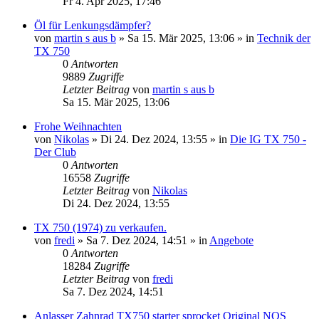
Fr 4. Apr 2025, 17:46
Öl für Lenkungsdämpfer?
von
martin s aus b
»
Sa 15. Mär 2025, 13:06
» in
Technik der
TX 750
0
Antworten
9889
Zugriffe
Letzter Beitrag
von
martin s aus b
Sa 15. Mär 2025, 13:06
Frohe Weihnachten
von
Nikolas
»
Di 24. Dez 2024, 13:55
» in
Die IG TX 750 -
Der Club
0
Antworten
16558
Zugriffe
Letzter Beitrag
von
Nikolas
Di 24. Dez 2024, 13:55
TX 750 (1974) zu verkaufen.
von
fredi
»
Sa 7. Dez 2024, 14:51
» in
Angebote
0
Antworten
18284
Zugriffe
Letzter Beitrag
von
fredi
Sa 7. Dez 2024, 14:51
Anlasser Zahnrad TX750 starter sprocket Original NOS