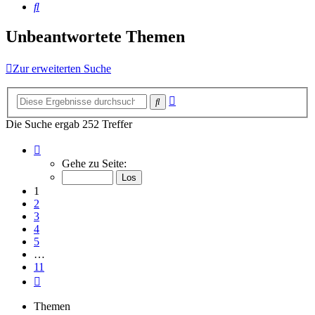
Suche
Unbeantwortete Themen
Zur erweiterten Suche
Erweiterte
Suche
Suche
Die Suche ergab 252 Treffer
Seite
1
Gehe zu Seite:
von
11
1
2
3
4
5
…
11
Nächste
Themen