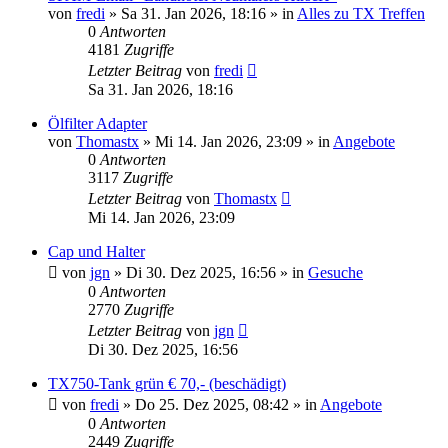
von
fredi
»
Sa 31. Jan 2026, 18:16
» in
Alles zu TX Treffen
0
Antworten
4181
Zugriffe
Letzter Beitrag
von
fredi
Sa 31. Jan 2026, 18:16
Ölfilter Adapter
von
Thomastx
»
Mi 14. Jan 2026, 23:09
» in
Angebote
0
Antworten
3117
Zugriffe
Letzter Beitrag
von
Thomastx
Mi 14. Jan 2026, 23:09
Cap und Halter
von
jgn
»
Di 30. Dez 2025, 16:56
» in
Gesuche
0
Antworten
2770
Zugriffe
Letzter Beitrag
von
jgn
Di 30. Dez 2025, 16:56
TX750-Tank grün € 70,- (beschädigt)
von
fredi
»
Do 25. Dez 2025, 08:42
» in
Angebote
0
Antworten
2449
Zugriffe