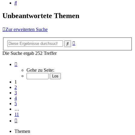
Suche
Unbeantwortete Themen
Zur erweiterten Suche
Erweiterte
Suche
Suche
Die Suche ergab 252 Treffer
Seite
1
Gehe zu Seite:
von
11
1
2
3
4
5
…
11
Nächste
Themen