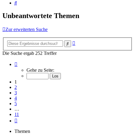
Suche
Unbeantwortete Themen
Zur erweiterten Suche
Erweiterte
Suche
Suche
Die Suche ergab 252 Treffer
Seite
1
Gehe zu Seite:
von
11
1
2
3
4
5
…
11
Nächste
Themen