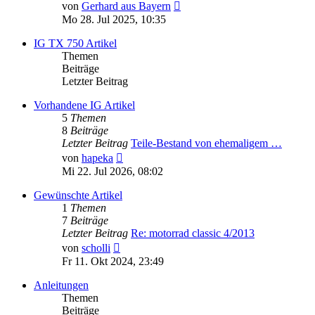
Neuester
von
Gerhard aus Bayern
Beitrag
Mo 28. Jul 2025, 10:35
IG TX 750 Artikel
Themen
Beiträge
Letzter Beitrag
Vorhandene IG Artikel
5
Themen
8
Beiträge
Letzter Beitrag
Teile-Bestand von ehemaligem …
Neuester
von
hapeka
Beitrag
Mi 22. Jul 2026, 08:02
Gewünschte Artikel
1
Themen
7
Beiträge
Letzter Beitrag
Re: motorrad classic 4/2013
Neuester
von
scholli
Beitrag
Fr 11. Okt 2024, 23:49
Anleitungen
Themen
Beiträge