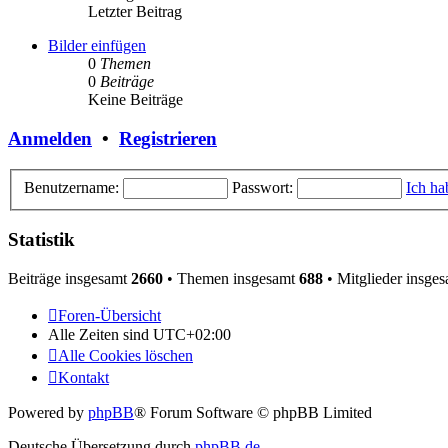
Letzter Beitrag
Bilder einfügen
0
Themen
0
Beiträge
Keine Beiträge
Anmelden
•
Registrieren
Benutzername:
Passwort:
Ich ha
Statistik
Beiträge insgesamt
2660
• Themen insgesamt
688
• Mitglieder insge
Foren-Übersicht
Alle Zeiten sind
UTC+02:00
Alle Cookies löschen
Kontakt
Powered by
phpBB
® Forum Software © phpBB Limited
Deutsche Übersetzung durch
phpBB.de