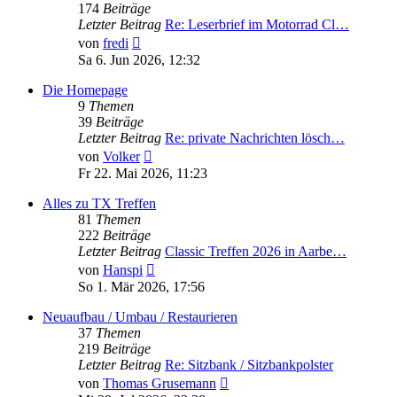
174
Beiträge
Letzter Beitrag
Re: Leserbrief im Motorrad Cl…
Neuester
von
fredi
Beitrag
Sa 6. Jun 2026, 12:32
Die Homepage
9
Themen
39
Beiträge
Letzter Beitrag
Re: private Nachrichten lösch…
Neuester
von
Volker
Beitrag
Fr 22. Mai 2026, 11:23
Alles zu TX Treffen
81
Themen
222
Beiträge
Letzter Beitrag
Classic Treffen 2026 in Aarbe…
Neuester
von
Hanspi
Beitrag
So 1. Mär 2026, 17:56
Neuaufbau / Umbau / Restaurieren
37
Themen
219
Beiträge
Letzter Beitrag
Re: Sitzbank / Sitzbankpolster
Neuester
von
Thomas Grusemann
Beitrag