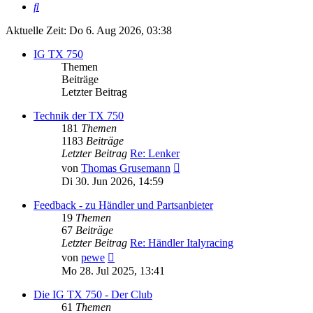
Suche
Aktuelle Zeit: Do 6. Aug 2026, 03:38
IG TX 750
Themen
Beiträge
Letzter Beitrag
Technik der TX 750
181
Themen
1183
Beiträge
Letzter Beitrag
Re: Lenker
Neuester
von
Thomas Grusemann
Beitrag
Di 30. Jun 2026, 14:59
Feedback - zu Händler und Partsanbieter
19
Themen
67
Beiträge
Letzter Beitrag
Re: Händler Italyracing
Neuester
von
pewe
Beitrag
Mo 28. Jul 2025, 13:41
Die IG TX 750 - Der Club
61
Themen