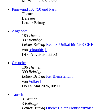
Mi 29. Jul 2026, 23:38
Pinnwand TX 750 und Parts
Themen
Beiträge
Letzter Beitrag
Angebote
185
Themen
337
Beiträge
Letzter Beitrag
Re: TX-Unikat für 4200 CHF
Neuester
von
schraubix
Beitrag
Di 4. Aug 2026, 22:33
Gesuche
106
Themen
399
Beiträge
Letzter Beitrag
Re: Bremsleitung
Neuester
von
Volker
Beitrag
Do 14. Mai 2026, 00:00
Tausch
3
Themen
3
Beiträge
Letzter Beitrag
Oberer Halter Frontschutzblec…