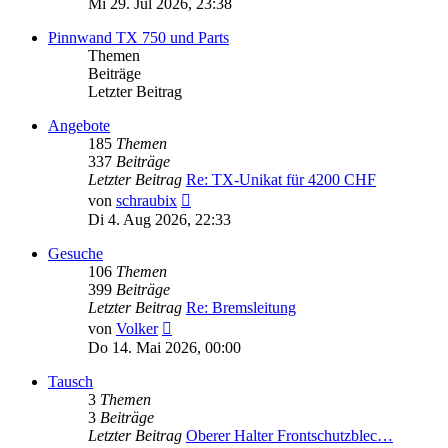
Mi 29. Jul 2026, 23:38
Pinnwand TX 750 und Parts
Themen
Beiträge
Letzter Beitrag
Angebote
185
Themen
337
Beiträge
Letzter Beitrag
Re: TX-Unikat für 4200 CHF
Neuester
von
schraubix
Beitrag
Di 4. Aug 2026, 22:33
Gesuche
106
Themen
399
Beiträge
Letzter Beitrag
Re: Bremsleitung
Neuester
von
Volker
Beitrag
Do 14. Mai 2026, 00:00
Tausch
3
Themen
3
Beiträge
Letzter Beitrag
Oberer Halter Frontschutzblec…