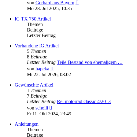
Neuester
von
Gerhard aus Bayern
Beitrag
Mo 28. Jul 2025, 10:35
IG TX 750 Artikel
Themen
Beiträge
Letzter Beitrag
Vorhandene IG Artikel
5
Themen
8
Beiträge
Letzter Beitrag
Teile-Bestand von ehemaligem …
Neuester
von
hapeka
Beitrag
Mi 22. Jul 2026, 08:02
Gewünschte Artikel
1
Themen
7
Beiträge
Letzter Beitrag
Re: motorrad classic 4/2013
Neuester
von
scholli
Beitrag
Fr 11. Okt 2024, 23:49
Anleitungen
Themen
Beiträge