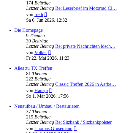
174
Beiträge
Letzter Beitrag
Re: Leserbrief im Motorrad Cl…
Neuester
von
fredi
Beitrag
Sa 6. Jun 2026, 12:32
Die Homepage
9
Themen
39
Beiträge
Letzter Beitrag
Re: private Nachrichten lösch…
Neuester
von
Volker
Beitrag
Fr 22. Mai 2026, 11:23
Alles zu TX Treffen
81
Themen
222
Beiträge
Letzter Beitrag
Classic Treffen 2026 in Aarbe…
Neuester
von
Hanspi
Beitrag
So 1. Mär 2026, 17:56
Neuaufbau / Umbau / Restaurieren
37
Themen
219
Beiträge
Letzter Beitrag
Re: Sitzbank / Sitzbankpolster
Neuester
von
Thomas Grusemann
Beitrag