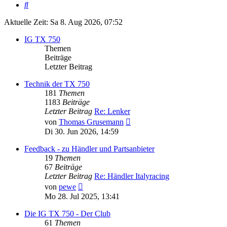
Suche
Aktuelle Zeit: Sa 8. Aug 2026, 07:52
IG TX 750
Themen
Beiträge
Letzter Beitrag
Technik der TX 750
181
Themen
1183
Beiträge
Letzter Beitrag
Re: Lenker
Neuester
von
Thomas Grusemann
Beitrag
Di 30. Jun 2026, 14:59
Feedback - zu Händler und Partsanbieter
19
Themen
67
Beiträge
Letzter Beitrag
Re: Händler Italyracing
Neuester
von
pewe
Beitrag
Mo 28. Jul 2025, 13:41
Die IG TX 750 - Der Club
61
Themen