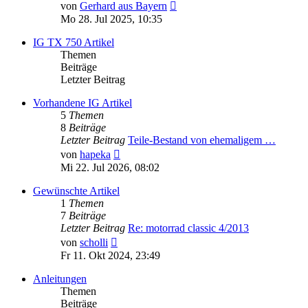
Neuester
von
Gerhard aus Bayern
Beitrag
Mo 28. Jul 2025, 10:35
IG TX 750 Artikel
Themen
Beiträge
Letzter Beitrag
Vorhandene IG Artikel
5
Themen
8
Beiträge
Letzter Beitrag
Teile-Bestand von ehemaligem …
Neuester
von
hapeka
Beitrag
Mi 22. Jul 2026, 08:02
Gewünschte Artikel
1
Themen
7
Beiträge
Letzter Beitrag
Re: motorrad classic 4/2013
Neuester
von
scholli
Beitrag
Fr 11. Okt 2024, 23:49
Anleitungen
Themen
Beiträge