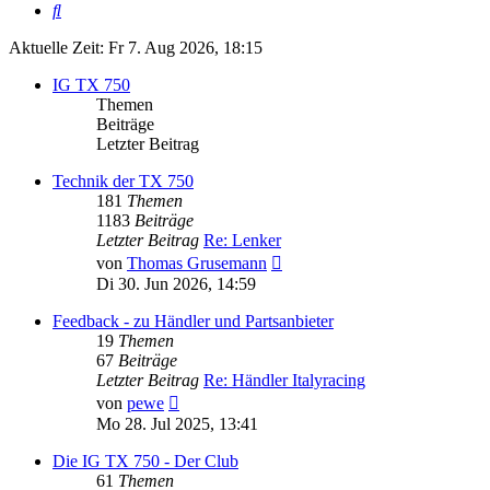
Suche
Aktuelle Zeit: Fr 7. Aug 2026, 18:15
IG TX 750
Themen
Beiträge
Letzter Beitrag
Technik der TX 750
181
Themen
1183
Beiträge
Letzter Beitrag
Re: Lenker
Neuester
von
Thomas Grusemann
Beitrag
Di 30. Jun 2026, 14:59
Feedback - zu Händler und Partsanbieter
19
Themen
67
Beiträge
Letzter Beitrag
Re: Händler Italyracing
Neuester
von
pewe
Beitrag
Mo 28. Jul 2025, 13:41
Die IG TX 750 - Der Club
61
Themen