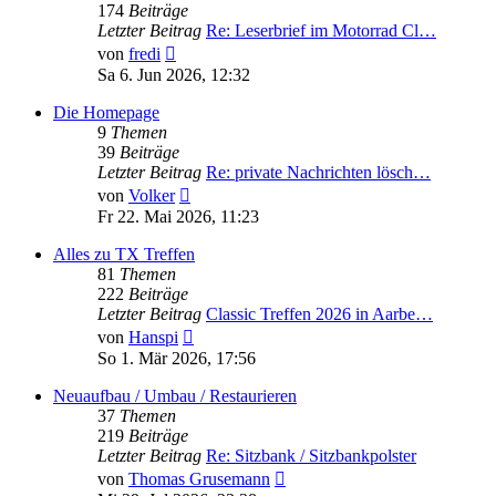
174
Beiträge
Letzter Beitrag
Re: Leserbrief im Motorrad Cl…
Neuester
von
fredi
Beitrag
Sa 6. Jun 2026, 12:32
Die Homepage
9
Themen
39
Beiträge
Letzter Beitrag
Re: private Nachrichten lösch…
Neuester
von
Volker
Beitrag
Fr 22. Mai 2026, 11:23
Alles zu TX Treffen
81
Themen
222
Beiträge
Letzter Beitrag
Classic Treffen 2026 in Aarbe…
Neuester
von
Hanspi
Beitrag
So 1. Mär 2026, 17:56
Neuaufbau / Umbau / Restaurieren
37
Themen
219
Beiträge
Letzter Beitrag
Re: Sitzbank / Sitzbankpolster
Neuester
von
Thomas Grusemann
Beitrag