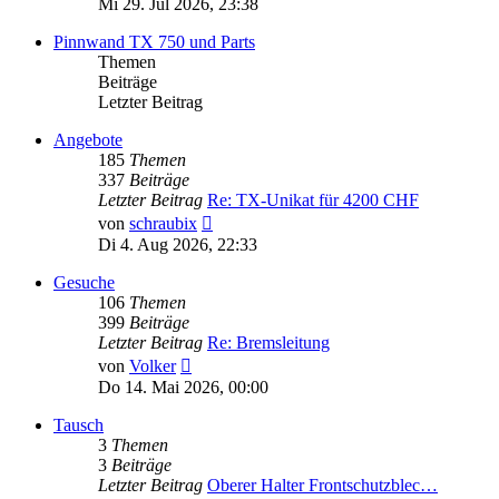
Mi 29. Jul 2026, 23:38
Pinnwand TX 750 und Parts
Themen
Beiträge
Letzter Beitrag
Angebote
185
Themen
337
Beiträge
Letzter Beitrag
Re: TX-Unikat für 4200 CHF
Neuester
von
schraubix
Beitrag
Di 4. Aug 2026, 22:33
Gesuche
106
Themen
399
Beiträge
Letzter Beitrag
Re: Bremsleitung
Neuester
von
Volker
Beitrag
Do 14. Mai 2026, 00:00
Tausch
3
Themen
3
Beiträge
Letzter Beitrag
Oberer Halter Frontschutzblec…