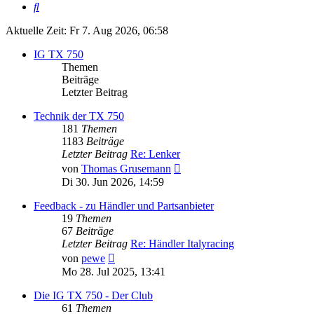
Suche
Aktuelle Zeit: Fr 7. Aug 2026, 06:58
IG TX 750
Themen
Beiträge
Letzter Beitrag
Technik der TX 750
181
Themen
1183
Beiträge
Letzter Beitrag
Re: Lenker
Neuester
von
Thomas Grusemann
Beitrag
Di 30. Jun 2026, 14:59
Feedback - zu Händler und Partsanbieter
19
Themen
67
Beiträge
Letzter Beitrag
Re: Händler Italyracing
Neuester
von
pewe
Beitrag
Mo 28. Jul 2025, 13:41
Die IG TX 750 - Der Club
61
Themen