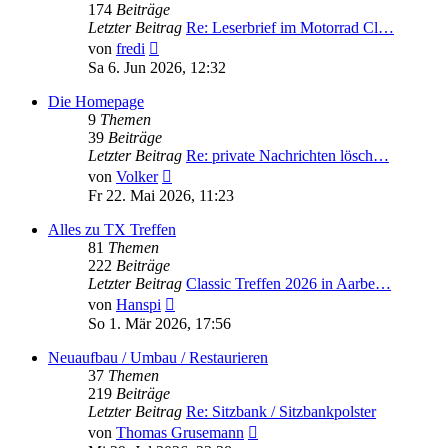
174
Beiträge
Letzter Beitrag
Re: Leserbrief im Motorrad Cl…
Neuester
von
fredi
Beitrag
Sa 6. Jun 2026, 12:32
Die Homepage
9
Themen
39
Beiträge
Letzter Beitrag
Re: private Nachrichten lösch…
Neuester
von
Volker
Beitrag
Fr 22. Mai 2026, 11:23
Alles zu TX Treffen
81
Themen
222
Beiträge
Letzter Beitrag
Classic Treffen 2026 in Aarbe…
Neuester
von
Hanspi
Beitrag
So 1. Mär 2026, 17:56
Neuaufbau / Umbau / Restaurieren
37
Themen
219
Beiträge
Letzter Beitrag
Re: Sitzbank / Sitzbankpolster
Neuester
von
Thomas Grusemann
Beitrag