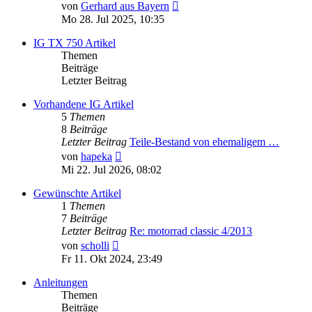
Neuester
von
Gerhard aus Bayern
Beitrag
Mo 28. Jul 2025, 10:35
IG TX 750 Artikel
Themen
Beiträge
Letzter Beitrag
Vorhandene IG Artikel
5
Themen
8
Beiträge
Letzter Beitrag
Teile-Bestand von ehemaligem …
Neuester
von
hapeka
Beitrag
Mi 22. Jul 2026, 08:02
Gewünschte Artikel
1
Themen
7
Beiträge
Letzter Beitrag
Re: motorrad classic 4/2013
Neuester
von
scholli
Beitrag
Fr 11. Okt 2024, 23:49
Anleitungen
Themen
Beiträge