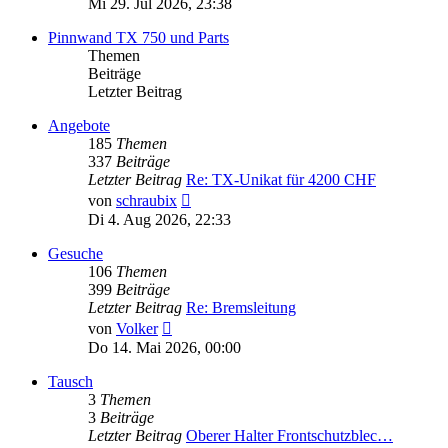
Mi 29. Jul 2026, 23:38
Pinnwand TX 750 und Parts
Themen
Beiträge
Letzter Beitrag
Angebote
185
Themen
337
Beiträge
Letzter Beitrag
Re: TX-Unikat für 4200 CHF
Neuester
von
schraubix
Beitrag
Di 4. Aug 2026, 22:33
Gesuche
106
Themen
399
Beiträge
Letzter Beitrag
Re: Bremsleitung
Neuester
von
Volker
Beitrag
Do 14. Mai 2026, 00:00
Tausch
3
Themen
3
Beiträge
Letzter Beitrag
Oberer Halter Frontschutzblec…