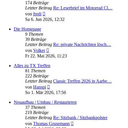
174
Beiträge
Letzter Beitrag
Re: Leserbrief im Motorrad Cl…
Neuester
von
fredi
Beitrag
Sa 6. Jun 2026, 12:32
Die Homepage
9
Themen
39
Beiträge
Letzter Beitrag
Re: private Nachrichten lösch…
Neuester
von
Volker
Beitrag
Fr 22. Mai 2026, 11:23
Alles zu TX Treffen
81
Themen
222
Beiträge
Letzter Beitrag
Classic Treffen 2026 in Aarbe…
Neuester
von
Hanspi
Beitrag
So 1. Mär 2026, 17:56
Neuaufbau / Umbau / Restaurieren
37
Themen
219
Beiträge
Letzter Beitrag
Re: Sitzbank / Sitzbankpolster
Neuester
von
Thomas Grusemann
Beitrag