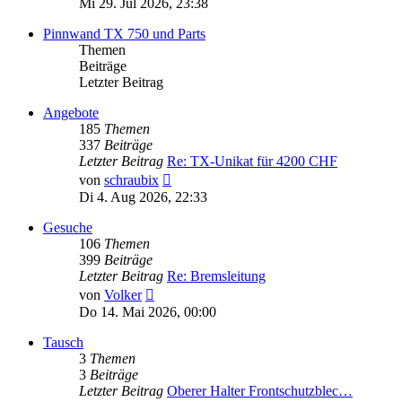
Mi 29. Jul 2026, 23:38
Pinnwand TX 750 und Parts
Themen
Beiträge
Letzter Beitrag
Angebote
185
Themen
337
Beiträge
Letzter Beitrag
Re: TX-Unikat für 4200 CHF
Neuester
von
schraubix
Beitrag
Di 4. Aug 2026, 22:33
Gesuche
106
Themen
399
Beiträge
Letzter Beitrag
Re: Bremsleitung
Neuester
von
Volker
Beitrag
Do 14. Mai 2026, 00:00
Tausch
3
Themen
3
Beiträge
Letzter Beitrag
Oberer Halter Frontschutzblec…