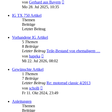
Neuester
von
Gerhard aus Bayern
Beitrag
Mo 28. Jul 2025, 10:35
IG TX 750 Artikel
Themen
Beiträge
Letzter Beitrag
Vorhandene IG Artikel
5
Themen
8
Beiträge
Letzter Beitrag
Teile-Bestand von ehemaligem …
Neuester
von
hapeka
Beitrag
Mi 22. Jul 2026, 08:02
Gewünschte Artikel
1
Themen
7
Beiträge
Letzter Beitrag
Re: motorrad classic 4/2013
Neuester
von
scholli
Beitrag
Fr 11. Okt 2024, 23:49
Anleitungen
Themen
Beiträge