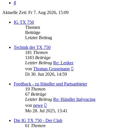
Suche
Aktuelle Zeit: Fr 7. Aug 2026, 15:09
IG TX 750
Themen
Beiträge
Letzter Beitrag
Technik der TX 750
181
Themen
1183
Beiträge
Letzter Beitrag
Re: Lenker
Neuester
von
Thomas Grusemann
Beitrag
Di 30. Jun 2026, 14:59
Feedback - zu Händler und Partsanbieter
19
Themen
67
Beiträge
Letzter Beitrag
Re: Händler Italyracing
Neuester
von
pewe
Beitrag
Mo 28. Jul 2025, 13:41
Die IG TX 750 - Der Club
61
Themen