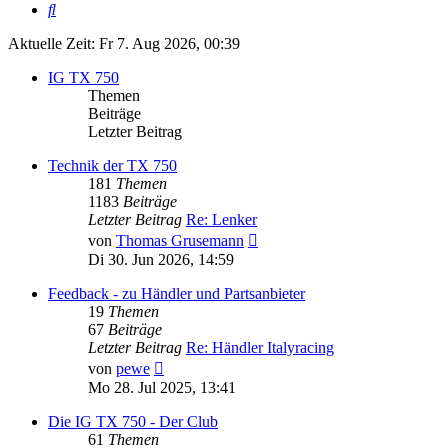
Suche
Aktuelle Zeit: Fr 7. Aug 2026, 00:39
IG TX 750
Themen
Beiträge
Letzter Beitrag
Technik der TX 750
181
Themen
1183
Beiträge
Letzter Beitrag
Re: Lenker
Neuester
von
Thomas Grusemann
Beitrag
Di 30. Jun 2026, 14:59
Feedback - zu Händler und Partsanbieter
19
Themen
67
Beiträge
Letzter Beitrag
Re: Händler Italyracing
Neuester
von
pewe
Beitrag
Mo 28. Jul 2025, 13:41
Die IG TX 750 - Der Club
61
Themen