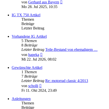
Neuester
von
Gerhard aus Bayern
Beitrag
Mo 28. Jul 2025, 10:35
IG TX 750 Artikel
Themen
Beiträge
Letzter Beitrag
Vorhandene IG Artikel
5
Themen
8
Beiträge
Letzter Beitrag
Teile-Bestand von ehemaligem …
Neuester
von
hapeka
Beitrag
Mi 22. Jul 2026, 08:02
Gewünschte Artikel
1
Themen
7
Beiträge
Letzter Beitrag
Re: motorrad classic 4/2013
Neuester
von
scholli
Beitrag
Fr 11. Okt 2024, 23:49
Anleitungen
Themen
Beiträge