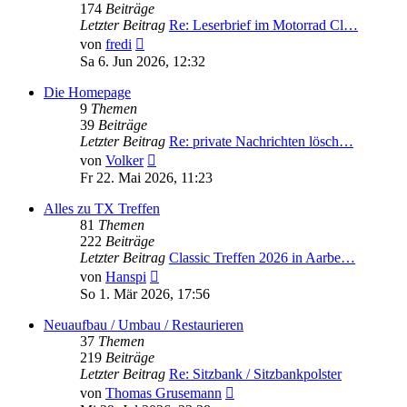
174
Beiträge
Letzter Beitrag
Re: Leserbrief im Motorrad Cl…
Neuester
von
fredi
Beitrag
Sa 6. Jun 2026, 12:32
Die Homepage
9
Themen
39
Beiträge
Letzter Beitrag
Re: private Nachrichten lösch…
Neuester
von
Volker
Beitrag
Fr 22. Mai 2026, 11:23
Alles zu TX Treffen
81
Themen
222
Beiträge
Letzter Beitrag
Classic Treffen 2026 in Aarbe…
Neuester
von
Hanspi
Beitrag
So 1. Mär 2026, 17:56
Neuaufbau / Umbau / Restaurieren
37
Themen
219
Beiträge
Letzter Beitrag
Re: Sitzbank / Sitzbankpolster
Neuester
von
Thomas Grusemann
Beitrag