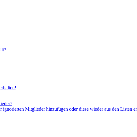
lt?
rhalten!
lieder?
er ignorierten Mitglieder hinzufügen oder diese wieder aus den Listen e