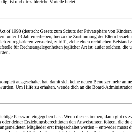
igt ist und dir zahlreiche Vorteile bietet.
t of 1998 (deutsch: Gesetz zum Schutz der Privatsphäre von Kindern i
ern unter 13 Jahren erheben, hierzu die Zustimmung der Eltern bezieh
dich zu registrieren versuchst, zutrifft, ziehe einen rechtlichen Beista
stelle für Rechtsangelegenheiten jeglicher Art ist; außer solchen, die
erden.
 komplett ausgeschaltet hat, damit sich keine neuen Benutzer mehr anm
 wurden. Um Hilfe zu erhalten, wende dich an die Board-Administratio
richtige Passwort eingegeben hast. Wenn diese stimmen, dann gibt es
ern oder deiner Erziehungsberechtigten den Anweisungen folgen, die du e
 angemeldeten Mitglieder erst freigeschaltet werden – entweder musst du