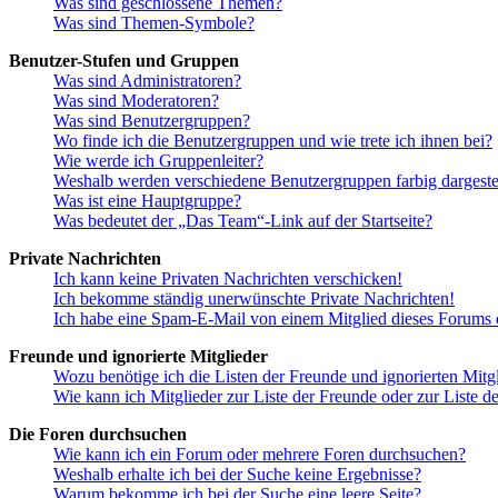
Was sind geschlossene Themen?
Was sind Themen-Symbole?
Benutzer-Stufen und Gruppen
Was sind Administratoren?
Was sind Moderatoren?
Was sind Benutzergruppen?
Wo finde ich die Benutzergruppen und wie trete ich ihnen bei?
Wie werde ich Gruppenleiter?
Weshalb werden verschiedene Benutzergruppen farbig dargestel
Was ist eine Hauptgruppe?
Was bedeutet der „Das Team“-Link auf der Startseite?
Private Nachrichten
Ich kann keine Privaten Nachrichten verschicken!
Ich bekomme ständig unerwünschte Private Nachrichten!
Ich habe eine Spam-E-Mail von einem Mitglied dieses Forums e
Freunde und ignorierte Mitglieder
Wozu benötige ich die Listen der Freunde und ignorierten Mitg
Wie kann ich Mitglieder zur Liste der Freunde oder zur Liste d
Die Foren durchsuchen
Wie kann ich ein Forum oder mehrere Foren durchsuchen?
Weshalb erhalte ich bei der Suche keine Ergebnisse?
Warum bekomme ich bei der Suche eine leere Seite?