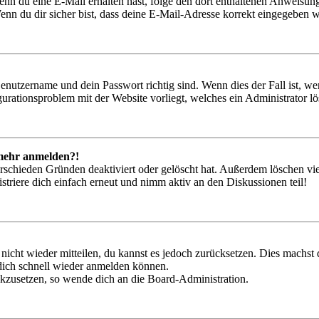
. Wenn du eine E-Mail erhalten hast, folge den dort enthaltenen Anweis
nn du dir sicher bist, dass deine E-Mail-Adresse korrekt eingegeben w
Benutzername und dein Passwort richtig sind. Wenn dies der Fall ist, w
igurationsproblem mit der Website vorliegt, welches ein Administrator l
t mehr anmelden?!
rschieden Gründen deaktiviert oder gelöscht hat. Außerdem löschen vie
triere dich einfach erneut und nimm aktiv an den Diskussionen teil!
 nicht wieder mitteilen, du kannst es jedoch zurücksetzen. Dies machs
 dich schnell wieder anmelden können.
ückzusetzen, so wende dich an die Board-Administration.